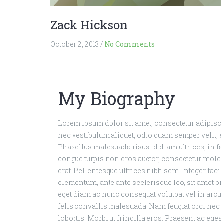
Zack Hickson
October 2, 2013
/
No Comments
My Biography
Lorem ipsum dolor sit amet, consectetur adipiscin
nec vestibulum aliquet, odio quam semper velit, 
Phasellus malesuada risus id diam ultrices, in fa
congue turpis non eros auctor, consectetur moles
erat. Pellentesque ultrices nibh sem. Integer faci
elementum, ante ante scelerisque leo, sit amet b
eget diam ac nunc consequat volutpat vel in arc
felis convallis malesuada. Nam feugiat orci nec
lobortis. Morbi ut fringilla eros. Praesent ac eg